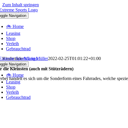
Zum Inhalt springen
oggle Navigation
🚲 Home
Leasing
Shop
Verleih
Gebrauchtrad
Kinderräder
Mario Müller
2022-02-25T01:01:22+01:00
nderrad
oggle Navigation
r die Kleinsten (auch mit Stützrädern)
🚲 Home
erbei handelt es sich um die Sonderform eines Fahrrades, welche spezi
Leasing
Shop
Verleih
Gebrauchtrad