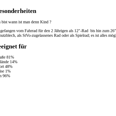
esonderheiten
a bist wann ist man denn Kind ?
gefangen vom Fahrrad für den 2 Jährigen als 12″-Rad bis hin zum 26″-
hutzblech, als StVo-zugelassenes Rad oder als Spielrad; es ist alles mög
eeignet für
raße
81%
lände
14%
ort
48%
ise
1%
n
96%
Kind