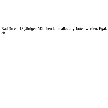
Rad für ein 13 jährigen Mädchen kann alles angeboten werden. Egal, o
lich.
Besonderer Aufbau und Funktion
erräder sind speziell für leicht zu erlernendes Radfahren entwickelt wo