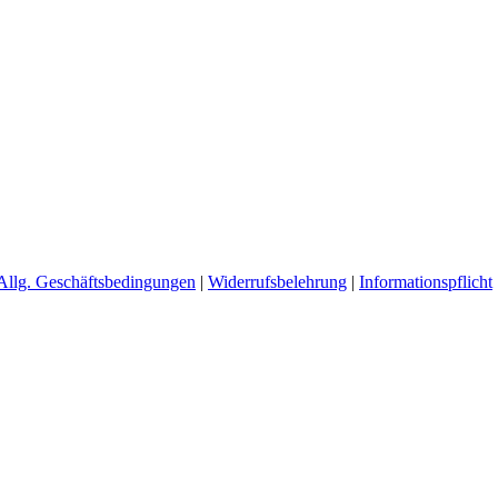
Erhöhte Sicherheit
Die Sitzposition ist besonders aufrecht.
terte Griffe und eine erhöhte Sturzsicherheit wird zusätzlicher Vertraue
möglich, werden aber nicht empfohlen, da dies oft einen Rückschritt i
Alternativen
Kinderräder sind ebenfalls als Laufrad, Dreirad oder Roller erhältlich.
Allg. Geschäftsbedingungen
|
Widerrufsbelehrung
|
Informationspflicht