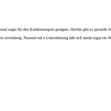
rad sogar für den Kindertransport geeignet. Hierfür gibt es spezielle 
eit zuverlässig. Passend mit e-Unterstützung läßt sich damit sogar ein
Antriebe
nterschiedlichsten Lasten befördern sollen, sind auch alle denkbaren Ant