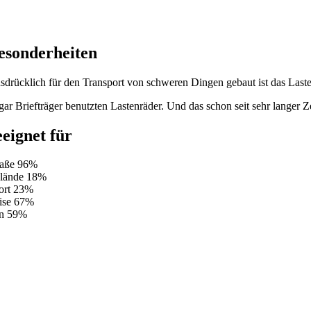
esonderheiten
sdrücklich für den Transport von schweren Dingen gebaut ist das Lasten
gar Briefträger benutzten Lastenräder. Und das schon seit sehr langer Z
eeignet für
raße
96%
lände
18%
ort
23%
ise
67%
n
59%
Da Lastenräder die u