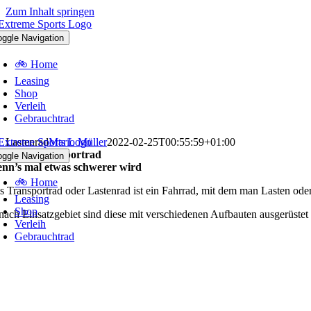
Zum Inhalt springen
oggle Navigation
🚲 Home
Leasing
Shop
Verleih
Gebrauchtrad
Lastenrad
Mario Müller
2022-02-25T00:55:59+01:00
sten- & Transportrad
oggle Navigation
nn’s mal etwas schwerer wird
🚲 Home
s Transportrad oder Lastenrad ist ein Fahrrad, mit dem man Lasten oder
Leasing
Shop
 nach Einsatzgebiet sind diese mit verschiedenen Aufbauten ausgerüstet 
Verleih
Gebrauchtrad