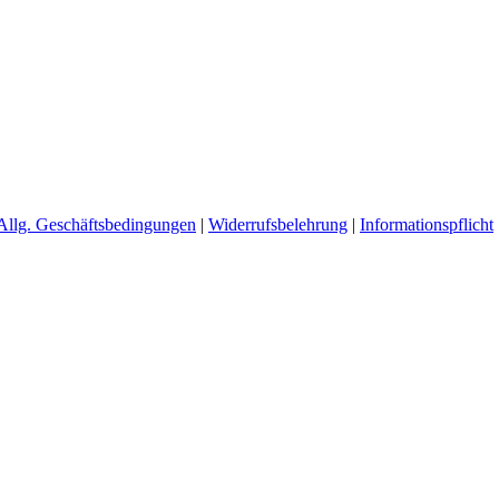
Formenvielfalt
Ebenso sind alle Formen denkbar.
Bremsen
 der höheren Lasten verfügen Lastenräder über sehr hochwertige Brem
Allg. Geschäftsbedingungen
|
Widerrufsbelehrung
|
Informationspflicht