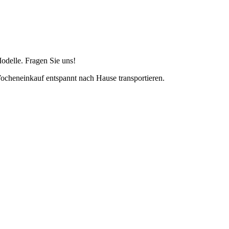
Modelle. Fragen Sie uns!
 Wocheneinkauf entspannt nach Hause transportieren.
riebsarten vertreten.