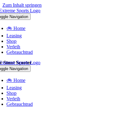
Zum Inhalt springen
oggle Navigation
🚲 Home
Leasing
Shop
Verleih
Gebrauchtrad
r Stunt Scooter
oggle Navigation
🚲 Home
Leasing
Shop
Verleih
Gebrauchtrad